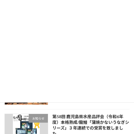
2022年8月16日
今井由美子さんがパーソナリティを務めるMBC
南日本放送のラジオ番組『かごしま街角通信』
（8月15日放送）に、天登ジャパンエイジング
の社長が出演させていただきました。
続きを読む
最近の投稿
蒲焼かないうなぎ/本格熟成龍鰻シリー
お知らせ
ズ 今年（辰年）の新商品「4種盛り」3
つの賞に選んで頂きました。
2024年11月24日
第58回 鹿児島県水産品評会（令和6年
お知らせ
度）本格熟成/龍鰻「蒲焼かないうなぎシ
リーズ」３年連続での受賞を致しまし
た。