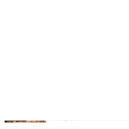
2024年1月17日
次の記事
2024かごしまの新特産品コンクール 奨励賞を受賞しました！
2024年11月18日
最近の投稿
蒲焼かないうなぎ/本格熟成龍鰻シリー
お知らせ
ズ 今年（辰年）の新商品「4種盛り」3
つの賞に選んで頂きました。
2024年11月24日