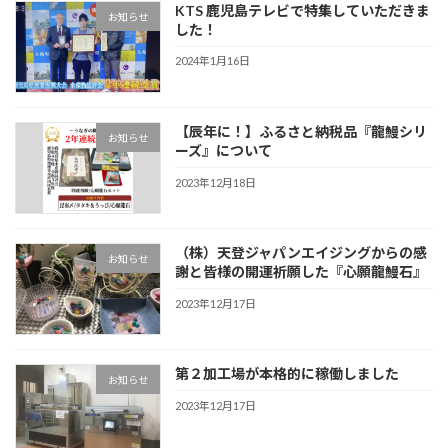
KTS 鹿児島テレビで特集していただきま
お知らせ
した！
2024年1月16日
【辰年に！】ふるさと納税品『龍鰻シリ
お知らせ
ーズ』について
2023年12月18日
（株）天登ジャパンエイジングからの感
お知らせ
謝と皆様の開運祈願した『心願龍鰻石』
2023年12月17日
第２加工場が本格的に稼働しました
お知らせ
2023年12月17日