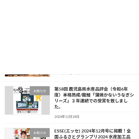
BSテレ東 都会を出て暮らそうよ 〜BEYOND TOKYO〜の収録に行ってきました
2022年9月14日
最近の投稿
蒲焼かないうなぎ/本格熟成龍鰻シリー
お知らせ
ズ 今年（辰年）の新商品「4種盛り」3
つの賞に選んで頂きました。
2024年11月24日
第58回 鹿児島県水産品評会（令和6年
お知らせ
度）本格熟成/龍鰻「蒲焼かないうなぎシ
リーズ」３年連続での受賞を致しまし
た。
2024年11月24日
ESSE(エッセ) 2024年12月号に掲載！全
お知らせ
国ふるさとグランプリ2024 水産加工品